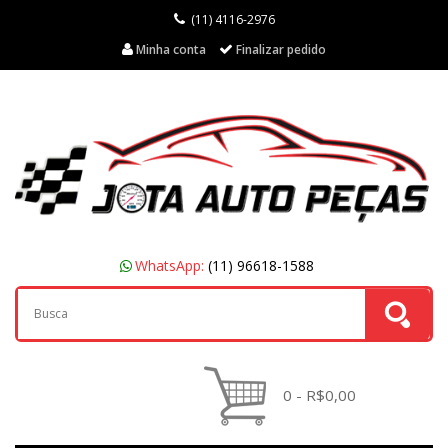
(11) 4116-2976
Minha conta
Finalizar pedido
WhatsApp:
(11) 96618-1588
0 - R$0,00