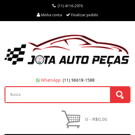
(11) 4116-2976
Minha conta
Finalizar pedido
WhatsApp:
(11) 96618-1588
0 - R$0,00