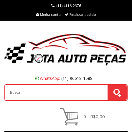
(11) 4116-2976
Minha conta
Finalizar pedido
WhatsApp:
(11) 96618-1588
0 - R$0,00