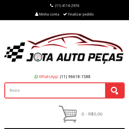
(11) 4116-2976
Minha conta
Finalizar pedido
WhatsApp:
(11) 96618-1588
0 - R$0,00