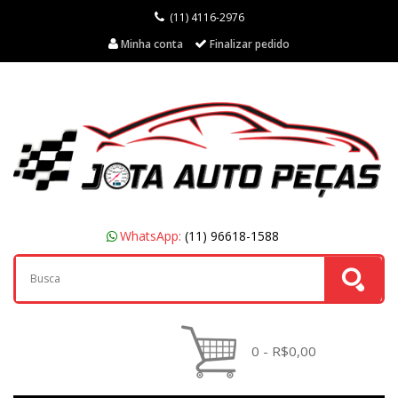
(11) 4116-2976
Minha conta
Finalizar pedido
WhatsApp:
(11) 96618-1588
0 - R$0,00