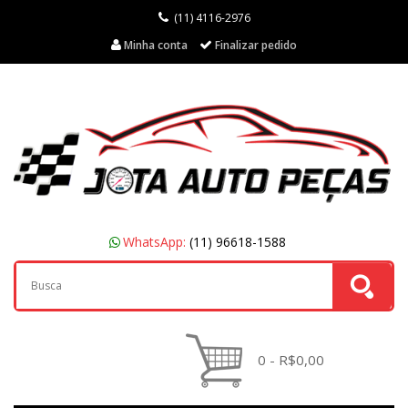
(11) 4116-2976
Minha conta
Finalizar pedido
WhatsApp:
(11) 96618-1588
0 - R$0,00