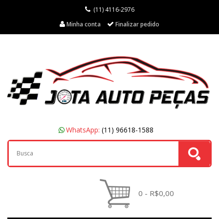
(11) 4116-2976
Minha conta
Finalizar pedido
WhatsApp:
(11) 96618-1588
0 - R$0,00