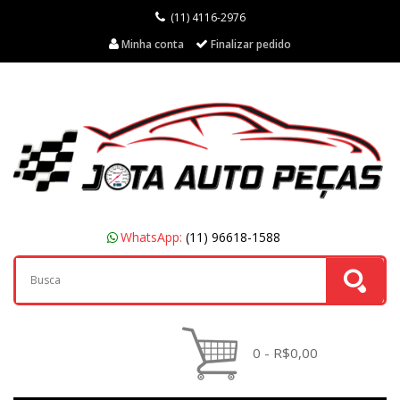
(11) 4116-2976
Minha conta
Finalizar pedido
WhatsApp:
(11) 96618-1588
0 - R$0,00