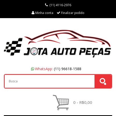
(11) 4116-2976
Minha conta
Finalizar pedido
WhatsApp:
(11) 96618-1588
0 - R$0,00