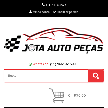
(11) 4116-2976
Minha conta
Finalizar pedido
WhatsApp:
(11) 96618-1588
0 - R$0,00