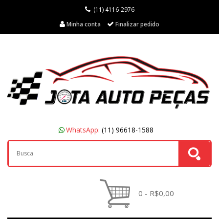
(11) 4116-2976
Minha conta
Finalizar pedido
WhatsApp:
(11) 96618-1588
0 - R$0,00