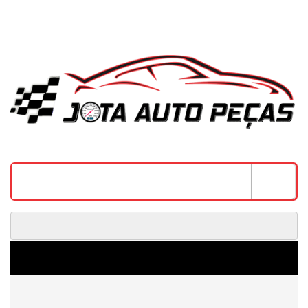
(11) 4116-2976
Minha conta
Finalizar pedido
WhatsApp:
(11) 96618-1588
0 - R$0,00
CATEGORIAS
SUCATA EVOQUE 2022 - CARRO BATIDO PARA VENDA DE PEÇAS