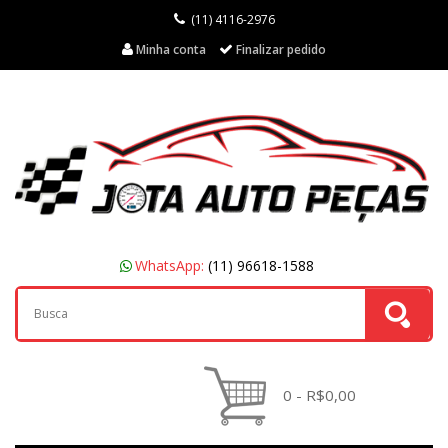
(11) 4116-2976
Minha conta
Finalizar pedido
WhatsApp:
(11) 96618-1588
0 - R$0,00